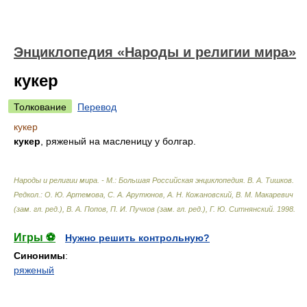
Энциклопедия «Народы и религии мира»
кукер
Толкование
Перевод
кукер
кукер
, ряженый на масленицу у болгар.
Народы и религии мира. - М.: Большая Российская энциклопедия
.
В. А. Тишков.
Редкол.: О. Ю. Артемова, С. А. Арутюнов, А. Н. Кожановский, В. М. Макаревич
(зам. гл. ред.), В. А. Попов, П. И. Пучков (зам. гл. ред.), Г. Ю. Ситнянский
.
1998
.
Игры ⚽
Нужно решить контрольную?
Синонимы
:
ряженый