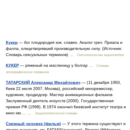
Кукер
— бог плодородия юж. славян. Аналог греч. Приапа и
фалла, олицетворявший производительную силу. (Источник:
Словарь сексуальных терминов) …
Сексологическая энциклопедия
КУКЕР
— ряженый на масленицу у болгар …
Словарь
этнографических терминов
ТАТАРСКИЙ Александр Михайлович
— (11 декабря 1950,
Киев 22 июля 2007, Москва), российский кинорежиссер,
художник, продюдсер. Мастер анимационных фильмов.
Заслуженный деятель искусств (2000). Государственная
премия РФ (1998). В 1974 окончил Киевский институт театра и
кино им.… …
Энциклопедический словарь
Снежный человек (фильм)
— У этого термина существуют и
другие значения, см. FATASS(значения). Strange Wilderness