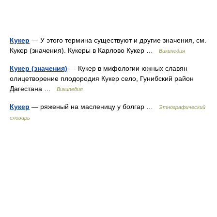
Кукер
— У этого термина существуют и другие значения, см.
Кукер (значения). Кукеры в Карлово Кукер …
Википедия
Кукер (значения)
— Кукер в мифологии южных славян
олицетворение плодородия Кукер село, Гунибский район
Дагестана …
Википедия
Кукер
— ряженый на масленицу у болгар …
Этнографический
словарь