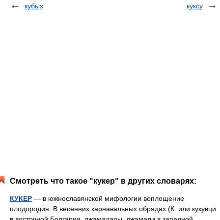
кубыз
куксу
Смотреть что такое "кукер" в других словарях:
КУКЕР
— в южнославянской мифологии воплощение
плодородия. В весенних карнавальных обрядах (К. или кукувци
в восточной Болгарии, джамалары, джамали в западной